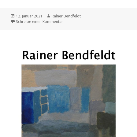
Veröffentlicht
12. Januar 2021
Autor
Rainer Bendfeldt
am
Schreibe einen Kommentar
zu Altes und Neues