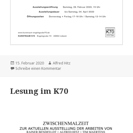
Veröffentlicht
15. Februar 2020
Autor
Alfred Hitz
am
Schreibe einen Kommentar
zu HEIDI NADENO
Lesung im K70