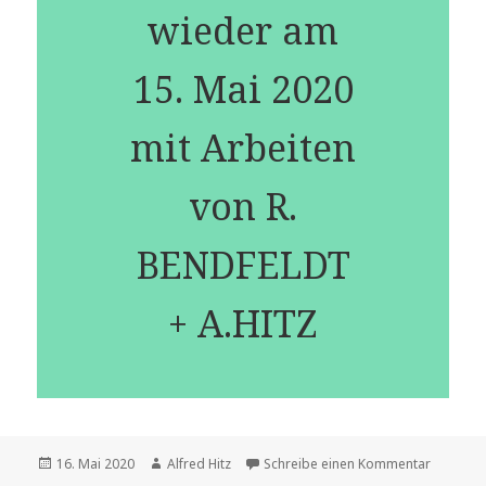
wieder am
15. Mai 2020
mit Arbeiten
von R.
BENDFELDT
+ A.HITZ
Veröffentlicht
16. Mai 2020
Autor
Alfred Hitz
Schreibe einen Kommentar
zu ZWIS
am