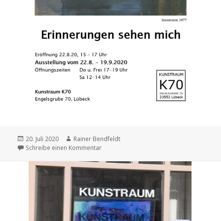
Veröffentlicht
20. Juli 2020
Autor
Rainer Bendfeldt
am
Schreibe einen Kommentar
zu