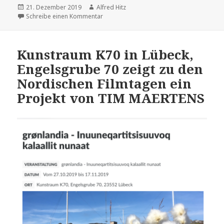
Veröffentlicht
21. Dezember 2019
Autor
Alfred Hitz
am
Schreibe einen Kommentar
zu Lesung im K70
Kunstraum K70 in Lübeck,
Engelsgrube 70 zeigt zu den
Nordischen Filmtagen ein
Projekt von TIM MAERTENS