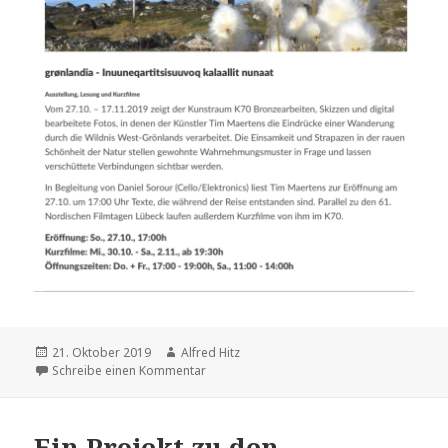
Veröffentlicht
21. Oktober 2019
Autor
Alfred Hitz
am
Schreibe einen Kommentar
zu Kunstraum K70 in Lübeck, Engelsgrube 
Ein Projekt zu den