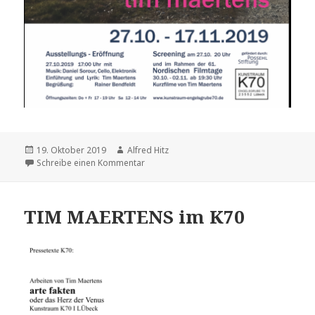
Veröffentlicht
19. Oktober 2019
Autor
Alfred Hitz
am
Schreibe einen Kommentar
zu Ein Projekt zu den Nordischen Filmta
TIM MAERTENS im K70